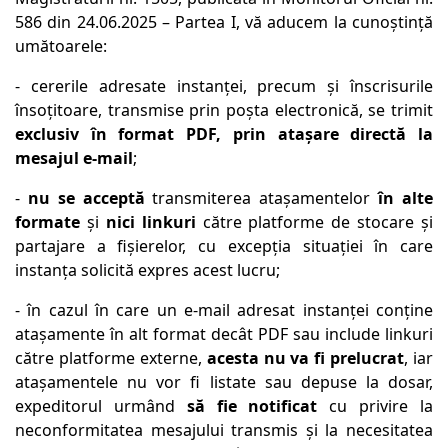
586 din 24.06.2025 – Partea I, vă aducem la cunoştinţă
umătoarele:
- cererile adresate instanţei, precum şi înscrisurile
însoţitoare, transmise prin poşta electronică, se trimit
exclusiv în format PDF, prin ataşare directă la
mesajul e-mail
;
-
nu se acceptă
transmiterea ataşamentelor
în alte
formate
şi
nici linkuri
către platforme de stocare şi
partajare a fişierelor, cu excepţia situaţiei în care
instanţa solicită expres acest lucru;
- în cazul în care un e-mail adresat instanţei conţine
ataşamente în alt format decât PDF sau include linkuri
către platforme externe,
acesta nu va fi prelucrat
, iar
ataşamentele nu vor fi listate sau depuse la dosar,
expeditorul urmând
să fie notificat
cu privire la
neconformitatea mesajului transmis şi la necesitatea